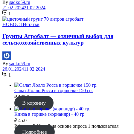
By
sadko59.ru
21.02.2024
21.02.2024
1
НОВОСТИ
статьи
Грунты Агробалт — отличный выбор для
сельскохозяйственных культур
By
sadko59.ru
26.01.2024
11.02.2024
1
Салат Лолло Росса в горшочке 150 гр.
₽
120.0
В корзину
Кинза в горшке (кориандр) - 40 гр.
₽
45.0
Рейтинг
5.00
из 5 на основе опроса
1
пользователя
Подробнее