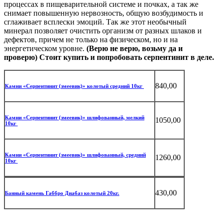
процессах в пищеварительной системе и почках, а так же
снимает повышенную нервозность, общую возбудимость и
сглаживает всплески эмоций. Так же этот необычный
минерал позволяет очистить организм от разных шлаков и
дефектов, причем не только на физическом, но и на
энергетическом уровне.
(Верю не верю, возьму да и
проверю) Стоит купить и попробовать
серпентинит в деле.
840,00
Камни «Серпентинит (змеевик)» колотый средний 10кг
Камни «Серпентинит (змеевик)» шлифованный, мелкий
1050,00
10кг
Камни «Серпентинит (змеевик)» шлифованный, средний
1260,00
10кг
430,00
Банный камень Габбро Диабаз колотый 20кг.