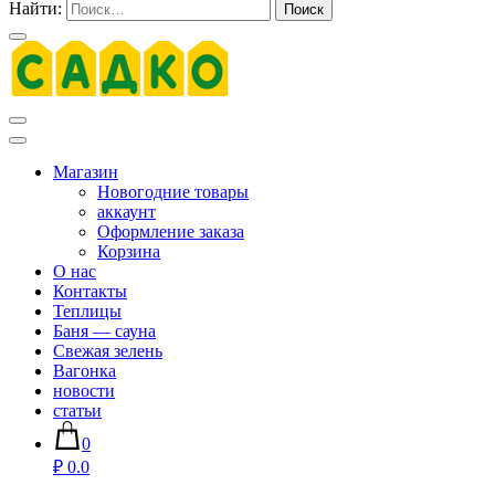
Найти:
Магазин хозяйственных товаров для дома сада огорода —
sadko59.ru
Магазин
Новогодние товары
аккаунт
Оформление заказа
Корзина
О нас
Контакты
Теплицы
Баня — сауна
Свежая зелень
Вагонка
новости
статьи
0
₽ 0.0