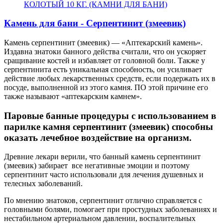
Камень для бани - Серпентинит (змеевик)
Камень серпентинит (змеевик) — «Аптекарский камень».
Издавна знатоки банного действа считали, что он ускоряет
сращивание костей и избавляет от головной боли. Также у
серпентинита есть уникальная способность, он усиливает
действие любых лекарственных средств, если подержать их в
посуде, выполненной из этого камня. ПО этой причине его
также называют «аптекарским камнем».
Паровые банные процедуры с использованием в
парилке камня серпентинит (змеевик) способны
оказать лечебное воздействие на организм.
Древние лекари верили, что банный камень серпентинит
(змеевик) забирает все негативные эмоции и поэтому
серпентинит часто использовали для лечения душевных и
телесных заболеваний.
По мнению знатоков, серпентинит
отлично справляется с
головными болями, помогает при простудных заболеваниях и
нестабильном артериальном давлении, воспалительных