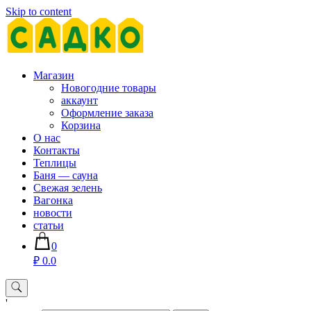
Skip to content
Магазин хозяйственных товаров для дома сада огорода —
Магазин
sadko59.ru
Новогодние товары
аккаунт
Оформление заказа
Корзина
О нас
Контакты
Теплицы
Баня — сауна
Свежая зелень
Вагонка
новости
статьи
0
₽ 0.0
'