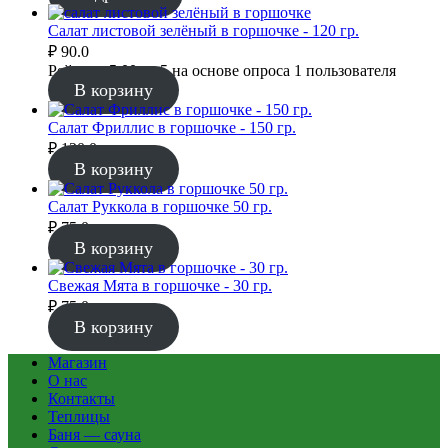
Салат листовой зелёный в горшочке - 120 гр.
₽
90.0
Рейтинг
5.00
из 5 на основе опроса
1
пользователя
В корзину
Салат Фриллис в горшочке - 150 гр.
₽
120.0
В корзину
Салат Руккола в горшочке 50 гр.
₽
75.0
В корзину
Свежая Мята в горшочке - 30 гр.
₽
75.0
В корзину
Магазин
О нас
Контакты
Теплицы
Баня — сауна