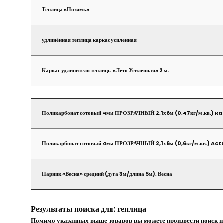
Теплица «Позимь»
удлинённая теплица каркас усиленная
Каркас удлинителя теплицы «Лето Усиленная» 2 м.
Поликарбонат сотовый 4мм ПРОЗРАЧНЫЙ 2,1х6м (0,47кг/м.кв.) Rat
Поликарбонат сотовый 4мм ПРОЗРАЧНЫЙ 2,1х6м (0,6кг/м.кв.) Actu
Парник «Весна» средний (дуга 3м/длина 5м), Весна
Результаты поиска для: теплица
Помимо указанных выше товаров вы можете произвести поиск по