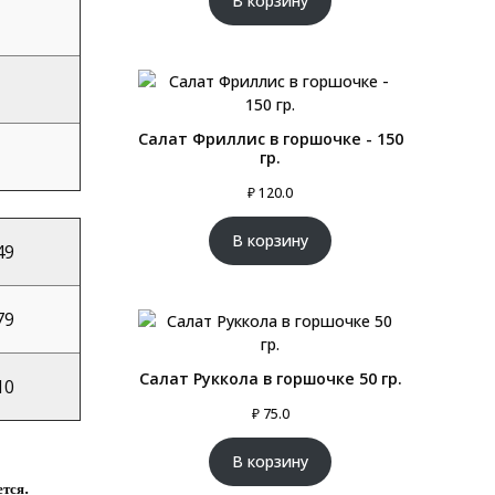
В корзину
основе
опроса
пользователя
Салат Фриллис в горшочке - 150
гр.
₽
120.0
В корзину
49
79
Салат Руккола в горшочке 50 гр.
10
₽
75.0
В корзину
тся.