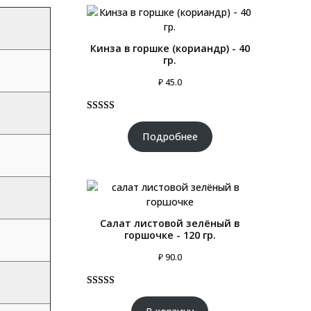
Кинза в горшке (кориандр) - 40
гр.
₽
45.0
Рейтинг
1
5.00
из 5 на
Подробнее
основе
опроса
пользователя
Салат листовой зелёный в
горшочке - 120 гр.
₽
90.0
Рейтинг
1
5.00
из 5 на