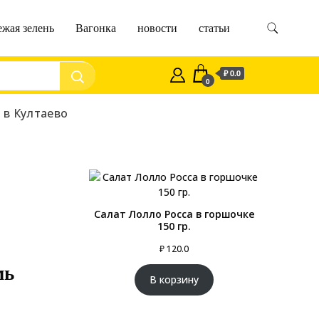
жая зелень
Вагонка
новости
статьи
dko59.ru
₽ 0.0
0
 в Култаево
Салат Лолло Росса в горшочке
150 гр.
₽
120.0
мь
В корзину