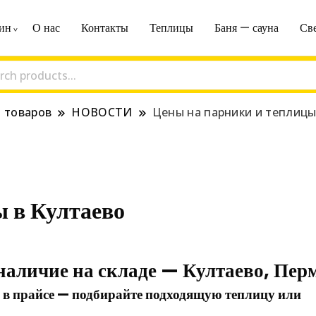
ин
О нас
Контакты
Теплицы
Баня — сауна
Све
х товаров для дома сада огорода — sa
я товаров
НОВОСТИ
Цены на парники и теплицы
ы в Култаево
аличие на складе — Култаево, Пер
е в прайсе — подбирайте подходящую теплицу или