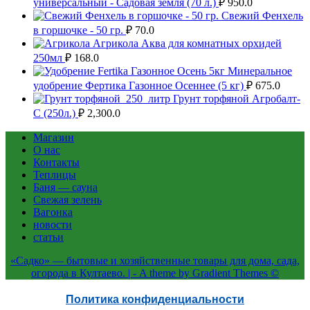
универсальный - Садовая земля (70 л.)
₽
950.0
Свежий Фенхель
в горшочке - 50 гр.
₽
70.0
Агрикола Аква для комнатных орхидей
250мл
₽
168.0
Минеральное
удобрение Фертика Газонное Осеннее (5 кг)
₽
675.0
Грунт торфяной Агробалт-
С (250л.)
₽
2,300.0
Магазин
О нас
Контакты
Теплицы
Баня — сауна
Свежая зелень
Вагонка
новости
статьи
«Садко» — бытовые и хозяйственные товары для дома, сада,
огорода в Култаево. | - A theme by Gradient Themes ©
Политика конфиденциальности