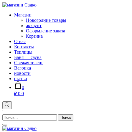
Skip
to
Магазин хозяйственных товаров для дома сада огорода —
Магазин
content
sadko59.ru
Новогодние товары
аккаунт
Оформление заказа
Корзина
О нас
Контакты
Теплицы
Баня — сауна
Свежая зелень
Вагонка
новости
статьи
0
₽ 0.0
'
Найти: