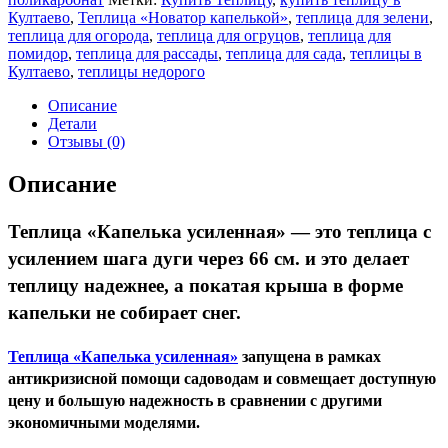
"Капелька"
Култаево
,
Теплица «Новатор капелькой»
,
теплица для зелени
,
8
теплица для огорода
,
теплица для огруцов
,
теплица для
м.
помидор
,
теплица для рассады
,
теплица для сада
,
теплицы в
-
Култаево
,
теплицы недорого
Каркас
усиленный
Описание
Детали
Отзывы (0)
Описание
Теплица «Капелька усиленная» — это теплица с
усилением шага дуги через 66 см. и это делает
теплицу надежнее, а покатая крыша в форме
капельки не собирает снег.
Теплица «Капелька усиленная»
запущена в рамках
антикризисной помощи садоводам и совмещает доступную
цену и большую надежность в сравнении с другими
экономичными моделями.