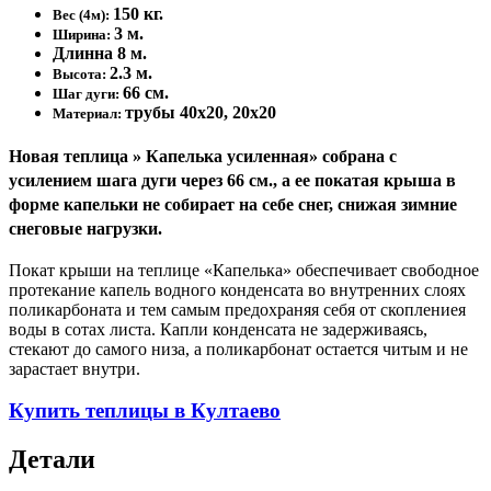
150 кг.
Вес (4м):
3 м.
Ширина:
Длинна 8 м.
2.3 м.
Высота:
66 см.
Шаг дуги:
трубы 40х20, 20х20
Материал:
Новая теплица » Капелька усиленная» собрана с
усилением шага дуги через 66 см., а ее покатая крыша в
форме капельки не собирает на себе снег, снижая зимние
снеговые нагрузки.
Покат крыши на теплице «Капелька» обеспечивает свободное
протекание капель водного конденсата во внутренних слоях
поликарбоната и тем самым предохраняя себя от скоплениея
воды в сотах листа. Капли конденсата не задерживаясь,
стекают до самого низа, а поликарбонат остается читым и не
зарастает внутри.
Купить теплицы в Култаево
Детали