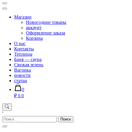
Магазин хозяйственных товаров для дома сада огорода —
sadko59.ru
Магазин
Новогодние товары
аккаунт
Оформление заказа
Корзина
О нас
Контакты
Теплицы
Баня — сауна
Свежая зелень
Вагонка
новости
статьи
0
₽ 0.0
'
Найти: