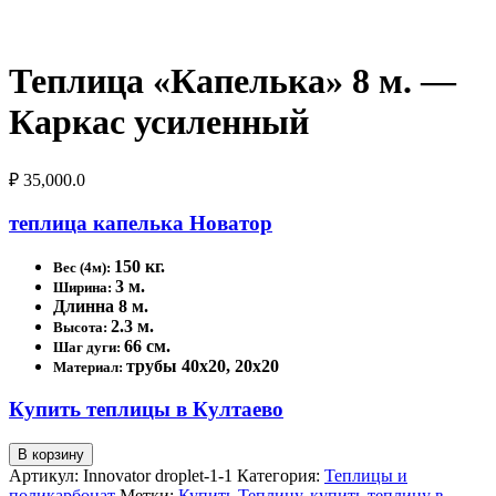
Теплица «Капелька» 8 м. —
Каркас усиленный
₽
35,000.0
теплица капелька Новатор
150 кг.
Вес (4м):
3 м.
Ширина:
Длинна 8 м.
2.3 м.
Высота:
66 см.
Шаг дуги:
трубы 40х20, 20х20
Материал:
Купить теплицы в Култаево
Количество
В корзину
товара
Артикул:
Innovator droplet-1-1
Категория:
Теплицы и
Теплица
поликарбонат
Метки:
Купить Теплицу
,
купить теплицу в