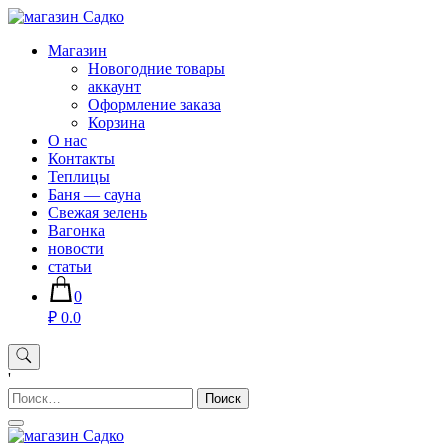
Skip
to
Магазин хозяйственных товаров для дома сада огорода —
Магазин
content
sadko59.ru
Новогодние товары
аккаунт
Оформление заказа
Корзина
О нас
Контакты
Теплицы
Баня — сауна
Свежая зелень
Вагонка
новости
статьи
0
₽ 0.0
'
Найти: