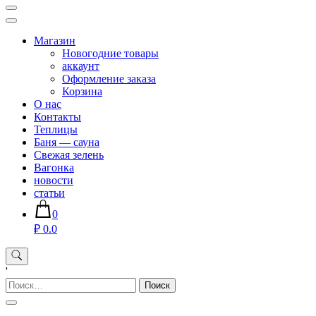
Магазин хозяйственных товаров для дома сада огорода —
sadko59.ru
Магазин
Новогодние товары
аккаунт
Оформление заказа
Корзина
О нас
Контакты
Теплицы
Баня — сауна
Свежая зелень
Вагонка
новости
статьи
0
₽ 0.0
'
Найти: