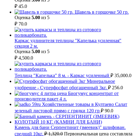
₽
45.0
Щавель в горшочке 50 гр.
Оценка
5.00
из 5
₽
70.0
Каркас удлинителя теплицы "Капелька усиленная"
секция 2 м.
Оценка
5.00
из 5
₽
4,500.0
Теплица "Капелька" 8 м. - Каркас усиленный
₽
35,000.0
Минеральное
удобрение - Суперфосфат обогащенный 3кг.
₽
256.0
Биогумус концентрат от
производителя пакет 4 л.
Салат
зеленый листовой прямо с грядки 120 гр
₽
90.0
Камень для бани Серпентинит (змеевик)" шлифован.
средний 10кг.
₽
1,320.0
Первоначальная цена составляла