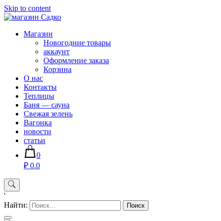
Skip to content
Магазин хозяйственных товаров для дома сада огорода —
Магазин
sadko59.ru
Новогодние товары
аккаунт
Оформление заказа
Корзина
О нас
Контакты
Теплицы
Баня — сауна
Свежая зелень
Вагонка
новости
статьи
0
₽ 0.0
'
Найти: