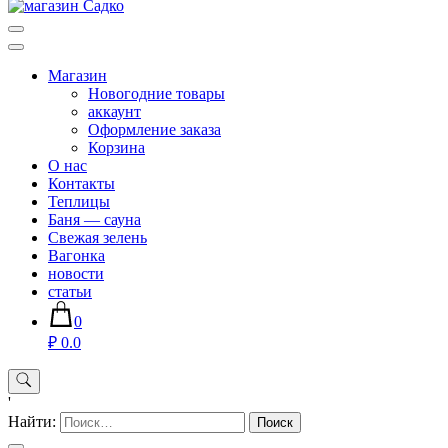
Магазин хозяйственных товаров для дома сада огорода —
sadko59.ru
Магазин
Новогодние товары
аккаунт
Оформление заказа
Корзина
О нас
Контакты
Теплицы
Баня — сауна
Свежая зелень
Вагонка
новости
статьи
0
₽ 0.0
'
Найти: