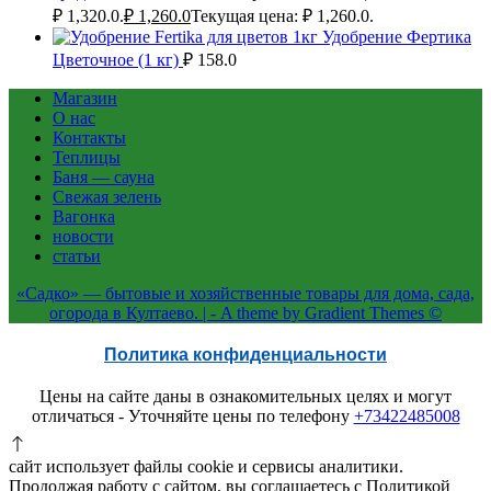
₽ 1,320.0.
₽
1,260.0
Текущая цена: ₽ 1,260.0.
Удобрение Фертика
Цветочное (1 кг)
₽
158.0
Магазин
О нас
Контакты
Теплицы
Баня — сауна
Свежая зелень
Вагонка
новости
статьи
«Садко» — бытовые и хозяйственные товары для дома, сада,
огорода в Култаево. | - A theme by Gradient Themes ©
Политика конфиденциальности
Цены на сайте даны в ознакомительных целях и могут
отличаться - Уточняйте цены по телефону
+73422485008
сайт использует файлы cookie и сервисы аналитики.
Продолжая работу с сайтом, вы соглашаетесь с Политикой