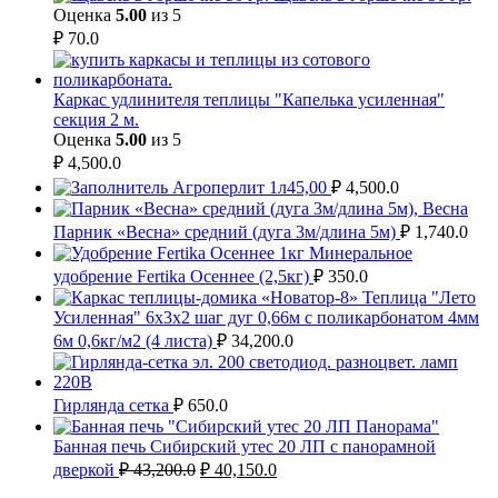
Оценка
5.00
из 5
₽
70.0
Каркас удлинителя теплицы "Капелька усиленная"
секция 2 м.
Оценка
5.00
из 5
₽
4,500.0
Агроперлит 1л45,00
₽
4,500.0
Парник «Весна» средний (дуга 3м/длина 5м)
₽
1,740.0
Минеральное
удобрение Fertika Осеннее (2,5кг)
₽
350.0
Теплица "Лето
Усиленная" 6х3х2 шаг дуг 0,66м с поликарбонатом 4мм
6м 0,6кг/м2 (4 листа)
₽
34,200.0
Гирлянда сетка
₽
650.0
Банная печь Сибирский утес 20 ЛП с панорамной
Первоначальная
Текущая
дверкой
₽
43,200.0
₽
40,150.0
цена
цена: