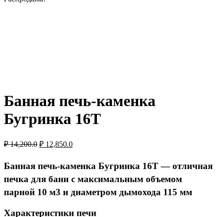
Банная печь-каменка
Бугринка 16Т
Первоначальная
Текущая
₽
14,200.0
₽
12,850.0
цена
цена:
составляла
₽ 12,850.0.
Банная печь-каменка Бугринка 16Т — отличная
₽ 14,200.0.
печка для бани с максимальным объемом
парной 10 м3 и диаметром дымохода 115 мм
Характеристики печи