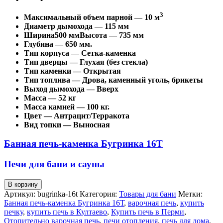
3
Максимальный объем парной — 10 м
Диаметр дымохода — 115 мм
Ширина500 ммВысота — 735 мм
Глубина — 650 мм.
Тип корпуса — Сетка-каменка
Тип дверцы — Глухая (без стекла)
Тип каменки — Открытая
Тип топлива — Дрова, каменный уголь, брикеты
Выход дымохода — Вверх
Масса — 52 кг
Масса камней — 100 кг.
Цвет — Антрацит/Терракота
Вид топки — Выносная
Банная печь-каменка Бугринка 16Т
Печи для бани и сауны
Количество
В корзину
товара
Артикул:
bugrinka-16t
Категория:
Товары для бани
Метки:
Банная
Банная печь-каменка Бугринка 16Т
,
варочная печь
,
купить
печь-
печку
,
купить печь в Култаево
,
Купить печь в Перми
,
каменка
Отопительно варочная печь
,
печи отопления
,
печь для дома
,