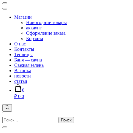
Магазин хозяйственных товаров для дома сада огорода —
sadko59.ru
Магазин
Новогодние товары
аккаунт
Оформление заказа
Корзина
О нас
Контакты
Теплицы
Баня — сауна
Свежая зелень
Вагонка
новости
статьи
0
₽ 0.0
'
Найти: