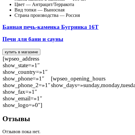
Цвет — Антрацит/Терракота
Вид топки — Выносная
Страна производства — Россия
Банная печь-каменка Бугринка 16Т
Печи для бани и сауны
купить в магазине
[wpseo_address
show_state=»1″
show_country=»1″
show_phone=»1″
[wpseo_opening_hours
show_phone_2=»1″
show_days=»sunday,monday,tuesday,
show_fax=»1″
show_email=»1″
show_logo=»0″]
Отзывы
Отзывов пока нет.