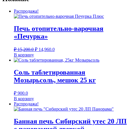
Распродажа!
Печь отопительно-варочная
«Печурка»
Первоначальная
Текущая
₽
15,200.0
₽
14,960.0
цена
цена:
В корзину
составляла
₽ 14,960.0.
₽ 15,200.0.
Соль таблетированная
Мозырьсоль, мешок 25 кг
₽
900.0
В корзину
Распродажа!
Банная печь Сибирский утес 20 ЛП
с панорамной дверкой