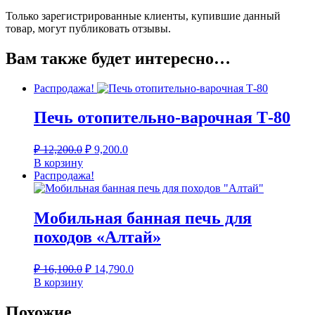
Только зарегистрированные клиенты, купившие данный
товар, могут публиковать отзывы.
Вам также будет интересно…
Распродажа!
Печь отопительно-варочная Т-80
Первоначальная
Текущая
₽
12,200.0
₽
9,200.0
цена
цена:
В корзину
составляла
₽ 9,200.0.
Распродажа!
₽ 12,200.0.
Мобильная банная печь для
походов «Алтай»
Первоначальная
Текущая
₽
16,100.0
₽
14,790.0
цена
цена:
В корзину
составляла
₽ 14,790.0.
₽ 16,100.0.
Похожие