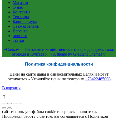
составляла
Магазин
₽ 40,150.0.
О нас
₽ 43,200.0.
Контакты
Теплицы
Баня — сауна
Свежая зелень
Вагонка
новости
статьи
«Садко» — бытовые и хозяйственные товары для дома, сада,
огорода в Култаево. | - A theme by Gradient Themes ©
Политика конфиденциальности
Цены на сайте даны в ознакомительных целях и могут
отличаться - Уточняйте цены по телефону
+73422485008
В корзину
сайт использует файлы cookie и сервисы аналитики.
Продолжая работу с сайтом, вы соглашаетесь с Политикой