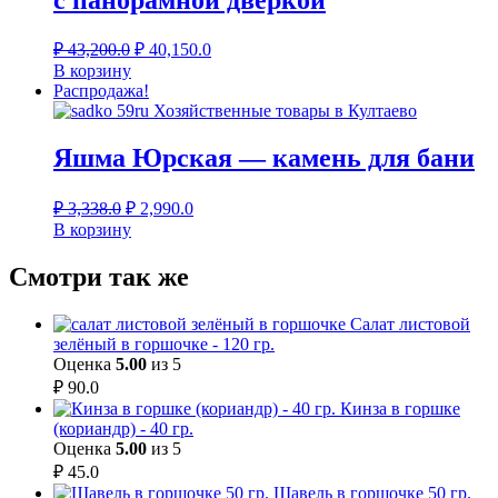
Первоначальная
Текущая
₽
43,200.0
₽
40,150.0
цена
цена:
В корзину
составляла
₽ 40,150.0.
Распродажа!
₽ 43,200.0.
Яшма Юрская — камень для бани
Первоначальная
Текущая
₽
3,338.0
₽
2,990.0
цена
цена:
В корзину
составляла
₽ 2,990.0.
₽ 3,338.0.
Смотри так же
Салат листовой
зелёный в горшочке - 120 гр.
Оценка
5.00
из 5
₽
90.0
Кинза в горшке
(кориандр) - 40 гр.
Оценка
5.00
из 5
₽
45.0
Щавель в горшочке 50 гр.