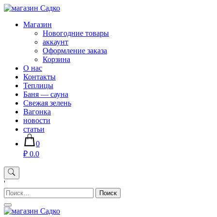
Skip
to
Магазин хозяйственных товаров для дома сада огорода —
Магазин
content
sadko59.ru
Новогодние товары
аккаунт
Оформление заказа
Корзина
О нас
Контакты
Теплицы
Баня — сауна
Свежая зелень
Вагонка
новости
статьи
0
₽ 0.0
'
Найти: