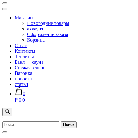
Магазин хозяйственных товаров для дома сада огорода —
sadko59.ru
Магазин
Новогодние товары
аккаунт
Оформление заказа
Корзина
О нас
Контакты
Теплицы
Баня — сауна
Свежая зелень
Вагонка
новости
статьи
0
₽ 0.0
'
Найти: