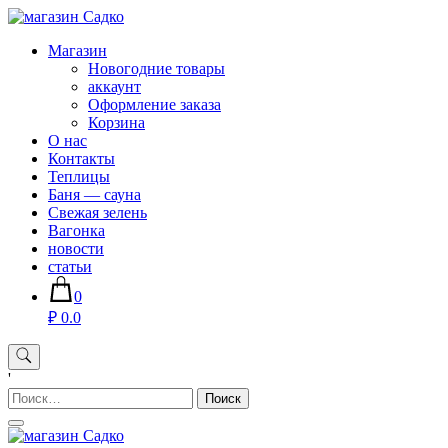
Skip
to
Магазин хозяйственных товаров для дома сада огорода —
Магазин
content
sadko59.ru
Новогодние товары
аккаунт
Оформление заказа
Корзина
О нас
Контакты
Теплицы
Баня — сауна
Свежая зелень
Вагонка
новости
статьи
0
₽ 0.0
'
Найти: