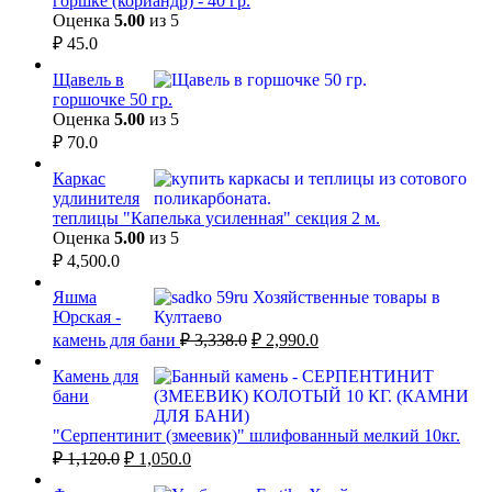
горшке (кориандр) - 40 гр.
Оценка
5.00
из 5
₽
45.0
Щавель в
горшочке 50 гр.
Оценка
5.00
из 5
₽
70.0
Каркас
удлинителя
теплицы "Капелька усиленная" секция 2 м.
Оценка
5.00
из 5
₽
4,500.0
Яшма
Юрская -
Первоначальная
Текущая
камень для бани
₽
3,338.0
₽
2,990.0
цена
цена:
составляла
Камень для
₽ 2,990.0.
бани
₽ 3,338.0.
"Серпентинит (змеевик)" шлифованный мелкий 10кг.
Первоначальная
Текущая
₽
1,120.0
₽
1,050.0
цена
цена: