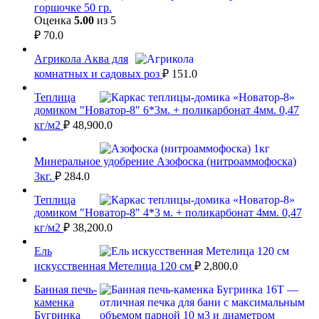
горшочке 50 гр.
Оценка
5.00
из 5
₽
70.0
Агрикола Аква для
комнатных и садовых роз
₽
151.0
Теплица
домиком "Новатор-8" 6*3м. + поликарбонат 4мм. 0,47
кг/м2
₽
48,900.0
Минеральное удобрение Азофоска (нитроаммофоска)
3кг.
₽
284.0
Теплица
домиком "Новатор-8" 4*3 м. + поликарбонат 4мм. 0,47
кг/м2
₽
38,200.0
Ель
искусственная Метелица 120 см
₽
2,800.0
Банная печь-
каменка
Бугринка