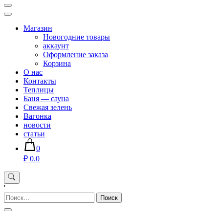
Магазин хозяйственных товаров для дома сада огорода —
sadko59.ru
Магазин
Новогодние товары
аккаунт
Оформление заказа
Корзина
О нас
Контакты
Теплицы
Баня — сауна
Свежая зелень
Вагонка
новости
статьи
0
₽ 0.0
'
Найти: