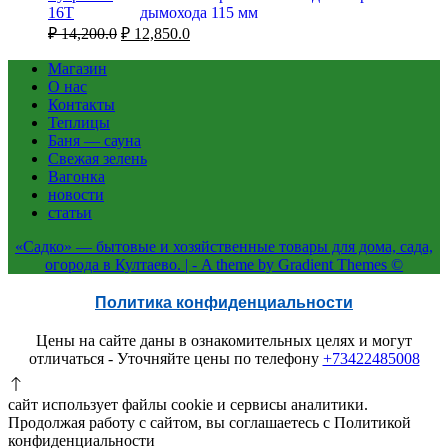
16Т
Первоначальная
Текущая
₽
14,200.0
₽
12,850.0
цена
цена:
составляла
Магазин
₽ 12,850.0.
О нас
₽ 14,200.0.
Контакты
Теплицы
Баня — сауна
Свежая зелень
Вагонка
новости
статьи
«Садко» — бытовые и хозяйственные товары для дома, сада,
огорода в Култаево. | - A theme by Gradient Themes ©
Политика конфиденциальности
Цены на сайте даны в ознакомительных целях и могут
отличаться - Уточняйте цены по телефону
+73422485008
сайт использует файлы cookie и сервисы аналитики.
Продолжая работу с сайтом, вы соглашаетесь с Политикой
конфиденциальности