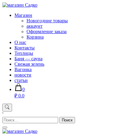
Skip
to
Магазин хозяйственных товаров для дома сада огорода —
Магазин
content
sadko59.ru
Новогодние товары
аккаунт
Оформление заказа
Корзина
О нас
Контакты
Теплицы
Баня — сауна
Свежая зелень
Вагонка
новости
статьи
0
₽ 0.0
'
Найти: