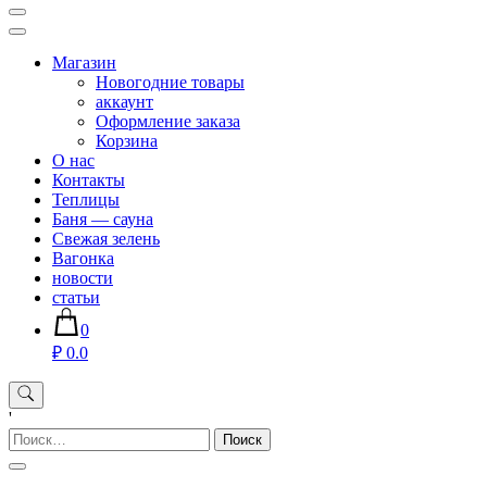
Магазин хозяйственных товаров для дома сада огорода —
sadko59.ru
Магазин
Новогодние товары
аккаунт
Оформление заказа
Корзина
О нас
Контакты
Теплицы
Баня — сауна
Свежая зелень
Вагонка
новости
статьи
0
₽ 0.0
'
Найти: