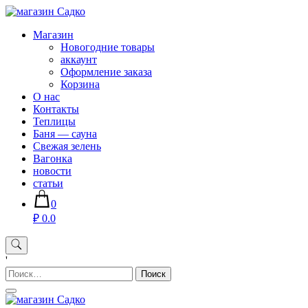
Skip
to
Магазин хозяйственных товаров для дома сада огорода —
Магазин
content
sadko59.ru
Новогодние товары
аккаунт
Оформление заказа
Корзина
О нас
Контакты
Теплицы
Баня — сауна
Свежая зелень
Вагонка
новости
статьи
0
₽ 0.0
'
Найти: